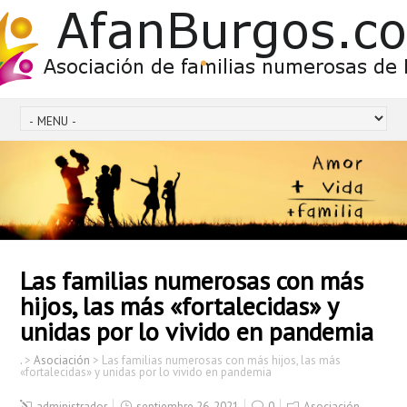
.
Las familias numerosas con más
hijos, las más «fortalecidas» y
unidas por lo vivido en pandemia
.
>
Asociación
>
Las familias numerosas con más hijos, las más
«fortalecidas» y unidas por lo vivido en pandemia
administrador
septiembre 26, 2021
0
Asociación
,